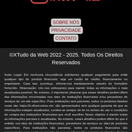
SOBRE NÓS
PRIVACIDADE
CONTATO
©XTudo da Web 2022 - 2025. Todos Os Direitos
Reservados
Aviso Legal: Em nenhuma circunstância solicitamos qualquer pagamento para emitir
qualquer tipo de produto financeiro, seja um cartão de crédito, financiamento ou
empréstimo. Caso isso aconteça, informe-nos imediatamente através do formulário
fornecido. Observação: nós nos esforçamos para manter todas as informações o mais
atualizadas possível. No entanto, é importante observar que esses detalhes podem diferir
das informações encontradas nos sites de instituições financeiras e/ou provedores de
serviços de um site específico. Para instituições sem parcerias, todos os produtos listados
neste site, https://it.olharcurioso.net, são apresentados sem qualquer garantia de que as
informações estejam atualizadas. Lembre-se sempre de ler os termos de uso e condições
de compra das instituições financeiras que você escolher. Nosso objetivo é manter todas
as informações precisas e atualizadas. No entanto, esses detalhes podem diferir do que é
exibido nos sites de instituições financeiras, provedores de serviços ou sites de produtos
específicos. Para instituições não parceiras, todos os produtos financeiros são