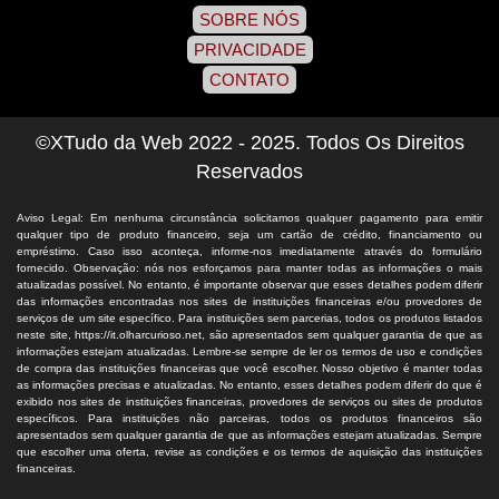
SOBRE NÓS
PRIVACIDADE
CONTATO
©XTudo da Web 2022 - 2025. Todos Os Direitos
Reservados
Aviso Legal: Em nenhuma circunstância solicitamos qualquer pagamento para emitir
qualquer tipo de produto financeiro, seja um cartão de crédito, financiamento ou
empréstimo. Caso isso aconteça, informe-nos imediatamente através do formulário
fornecido. Observação: nós nos esforçamos para manter todas as informações o mais
atualizadas possível. No entanto, é importante observar que esses detalhes podem diferir
das informações encontradas nos sites de instituições financeiras e/ou provedores de
serviços de um site específico. Para instituições sem parcerias, todos os produtos listados
neste site, https://it.olharcurioso.net, são apresentados sem qualquer garantia de que as
informações estejam atualizadas. Lembre-se sempre de ler os termos de uso e condições
de compra das instituições financeiras que você escolher. Nosso objetivo é manter todas
as informações precisas e atualizadas. No entanto, esses detalhes podem diferir do que é
exibido nos sites de instituições financeiras, provedores de serviços ou sites de produtos
específicos. Para instituições não parceiras, todos os produtos financeiros são
apresentados sem qualquer garantia de que as informações estejam atualizadas. Sempre
que escolher uma oferta, revise as condições e os termos de aquisição das instituições
financeiras.