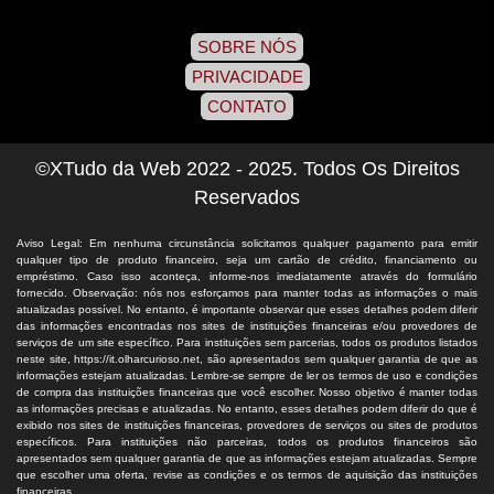
SOBRE NÓS
PRIVACIDADE
CONTATO
©XTudo da Web 2022 - 2025. Todos Os Direitos
Reservados
Aviso Legal: Em nenhuma circunstância solicitamos qualquer pagamento para emitir
qualquer tipo de produto financeiro, seja um cartão de crédito, financiamento ou
empréstimo. Caso isso aconteça, informe-nos imediatamente através do formulário
fornecido. Observação: nós nos esforçamos para manter todas as informações o mais
atualizadas possível. No entanto, é importante observar que esses detalhes podem diferir
das informações encontradas nos sites de instituições financeiras e/ou provedores de
serviços de um site específico. Para instituições sem parcerias, todos os produtos listados
neste site, https://it.olharcurioso.net, são apresentados sem qualquer garantia de que as
informações estejam atualizadas. Lembre-se sempre de ler os termos de uso e condições
de compra das instituições financeiras que você escolher. Nosso objetivo é manter todas
as informações precisas e atualizadas. No entanto, esses detalhes podem diferir do que é
exibido nos sites de instituições financeiras, provedores de serviços ou sites de produtos
específicos. Para instituições não parceiras, todos os produtos financeiros são
apresentados sem qualquer garantia de que as informações estejam atualizadas. Sempre
que escolher uma oferta, revise as condições e os termos de aquisição das instituições
financeiras.