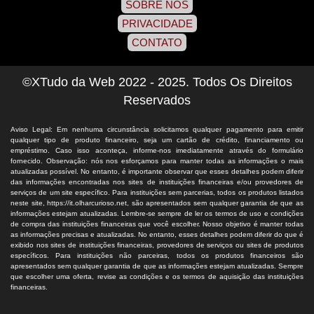
SOBRE NÓS
PRIVACIDADE
CONTATO
©XTudo da Web 2022 - 2025. Todos Os Direitos
Reservados
Aviso Legal: Em nenhuma circunstância solicitamos qualquer pagamento para emitir
qualquer tipo de produto financeiro, seja um cartão de crédito, financiamento ou
empréstimo. Caso isso aconteça, informe-nos imediatamente através do formulário
fornecido. Observação: nós nos esforçamos para manter todas as informações o mais
atualizadas possível. No entanto, é importante observar que esses detalhes podem diferir
das informações encontradas nos sites de instituições financeiras e/ou provedores de
serviços de um site específico. Para instituições sem parcerias, todos os produtos listados
neste site, https://it.olharcurioso.net, são apresentados sem qualquer garantia de que as
informações estejam atualizadas. Lembre-se sempre de ler os termos de uso e condições
de compra das instituições financeiras que você escolher. Nosso objetivo é manter todas
as informações precisas e atualizadas. No entanto, esses detalhes podem diferir do que é
exibido nos sites de instituições financeiras, provedores de serviços ou sites de produtos
específicos. Para instituições não parceiras, todos os produtos financeiros são
apresentados sem qualquer garantia de que as informações estejam atualizadas. Sempre
que escolher uma oferta, revise as condições e os termos de aquisição das instituições
financeiras.