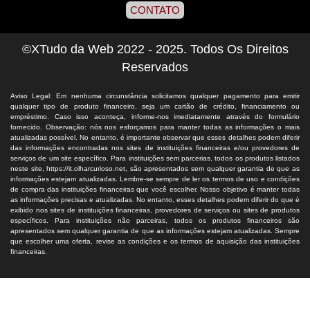
CONTATO
©XTudo da Web 2022 - 2025. Todos Os Direitos
Reservados
Aviso Legal: Em nenhuma circunstância solicitamos qualquer pagamento para emitir
qualquer tipo de produto financeiro, seja um cartão de crédito, financiamento ou
empréstimo. Caso isso aconteça, informe-nos imediatamente através do formulário
fornecido. Observação: nós nos esforçamos para manter todas as informações o mais
atualizadas possível. No entanto, é importante observar que esses detalhes podem diferir
das informações encontradas nos sites de instituições financeiras e/ou provedores de
serviços de um site específico. Para instituições sem parcerias, todos os produtos listados
neste site, https://it.olharcurioso.net, são apresentados sem qualquer garantia de que as
informações estejam atualizadas. Lembre-se sempre de ler os termos de uso e condições
de compra das instituições financeiras que você escolher. Nosso objetivo é manter todas
as informações precisas e atualizadas. No entanto, esses detalhes podem diferir do que é
exibido nos sites de instituições financeiras, provedores de serviços ou sites de produtos
específicos. Para instituições não parceiras, todos os produtos financeiros são
apresentados sem qualquer garantia de que as informações estejam atualizadas. Sempre
que escolher uma oferta, revise as condições e os termos de aquisição das instituições
financeiras.